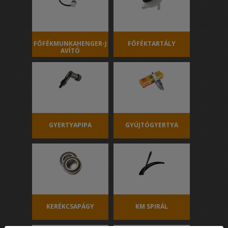
FŐFÉKMUNKAHENGER-J
FŐFÉKTARTÁLY
AVÍTÓ
GYERTYAPIPA
GYÚJTÓGYERTYA
KERÉKCSAPÁGY
KM SPIRÁL