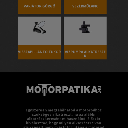
VARIÁTOR GÖRGŐ
VEZÉRMŰLÁNC
VISSZAPILLANTÓ TÜKÖR
VÍZPUMPA ALKATRÉSZE
K
Egyszerűen megtalálhatod a motorodhoz
szükséges alkatrészt, ha az alábbi
alkatrészkeresőnket használod. Először
kiválasztod, hogy milyen alkatrészre van
szükséged, mely gyártótól, utána a motorod