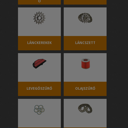
Ó
LÁNCKEREKEK
LÁNCSZETT
LEVEGŐSZŰRŐ
OLAJSZŰRŐ