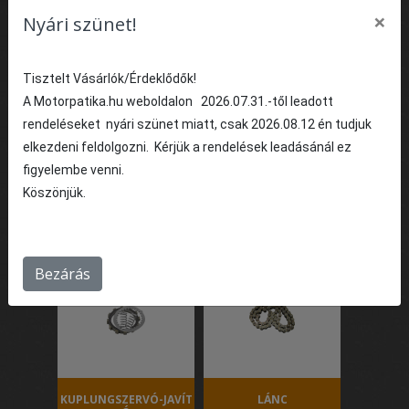
×
Nyári szünet!
Tisztelt Vásárlók/Érdeklődők!
A Motorpatika.hu weboldalon 2026.07.31.-től leadott
KORMÁNYCSAPÁGY
KUPLUNG
rendeléseket nyári szünet miatt, csak 2026.08.12 én tudjuk
elkezdeni feldolgozni. Kérjük a rendelések leadásánál ez
figyelembe venni.
Köszönjük.
KUPLUNGKAR
KUPLUNGMUNKAHENGE
R-JAVÍTÓ
Bezárás
KUPLUNGSZERVÓ-JAVÍT
LÁNC