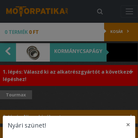
0 TERMÉK
0 FT
KOSÁR
KORMÁNYCSAPÁGY
1. lépés: Válaszd ki az alkatrészgyártót a következő
lépéshez!
Tourmax
2. lépés: Nincs kiválasztva
×
Nyári szünet!
3. lépés: Nincs kiválasztva