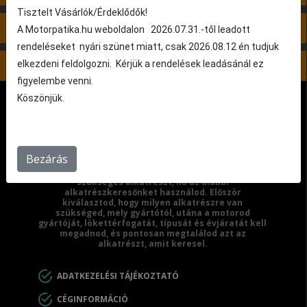
Tisztelt Vásárlók/Érdeklődők!
4. lépés: Nincs kiválasztva
A Motorpatika.hu weboldalon 2026.07.31.-től leadott
rendeléseket nyári szünet miatt, csak 2026.08.12 én tudjuk
5. lépés: Nincs kiválasztva
elkezdeni feldolgozni. Kérjük a rendelések leadásánál ez
figyelembe venni.
Köszönjük.
Bezárás
Egyszerűen megtalálhatod a motorodhoz
szükséges alkatrészt, ha az alábbi
alkatrészkeresőnket használod. Először
kiválasztod, hogy milyen alkatrészre van
szükséged, mely gyártótól, utána a motorod
gyártóját, lökettérfogatát, típusát és évjáratát kell
megadnod, és pontosan megtalálod azt az
alkatrészt, amit keresel.
ADATKEZELÉSI TÁJÉKOZTATÓ
CÉGINFORMÁCIÓ