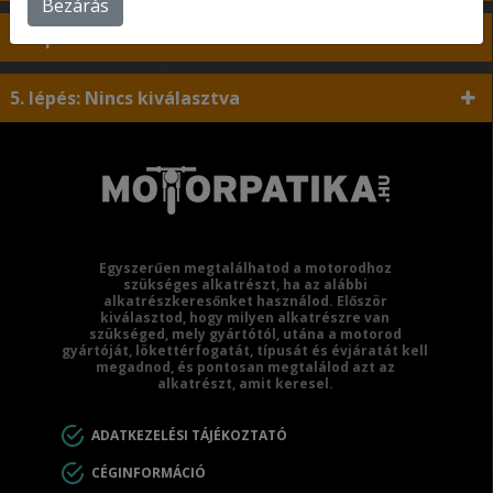
Bezárás
4. lépés: Nincs kiválasztva
5. lépés: Nincs kiválasztva
Egyszerűen megtalálhatod a motorodhoz
szükséges alkatrészt, ha az alábbi
alkatrészkeresőnket használod. Először
kiválasztod, hogy milyen alkatrészre van
szükséged, mely gyártótól, utána a motorod
gyártóját, lökettérfogatát, típusát és évjáratát kell
megadnod, és pontosan megtalálod azt az
alkatrészt, amit keresel.
ADATKEZELÉSI TÁJÉKOZTATÓ
CÉGINFORMÁCIÓ