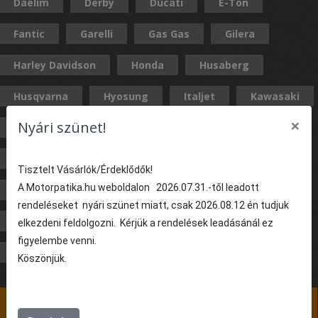
Daelim
Derby
Ducati
E-Ton
Fantic
Garelli
Gas Gas
Gilera
Harley Davidson
Honda
Husaberg
Husqvarna
Hyosung
Italjet
Kawasaki
×
Nyári szünet!
KTM
Kymco
Laverda
Malaguti
MBK
Moto-Guzzi
MV Augusta
MZ
Tisztelt Vásárlók/Érdeklődők!
A Motorpatika.hu weboldalon 2026.07.31.-től leadott
Peugeot
PGO
Piaggio
Polaris
rendeléseket nyári szünet miatt, csak 2026.08.12 én tudjuk
Simson
Stinger
Suzuki
TBG
elkezdeni feldolgozni. Kérjük a rendelések leadásánál ez
figyelembe venni.
TGB
Triumph
Yamaha
Köszönjük.
3. lépés: Nincs kiválasztva