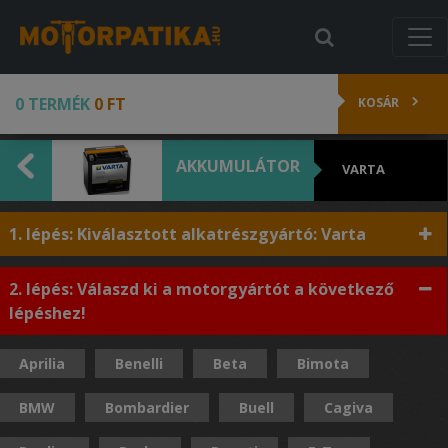
0 TERMÉK
0 FT
KOSÁR
AKKUMULÁTOR
VARTA
1. lépés: Kiválasztott alkatrészgyártó: Varta
2. lépés: Válaszd ki a motorgyártót a következő
lépéshez!
Aprilia
Benelli
Beta
Bimota
BMW
Bombardier
Buell
Cagiva