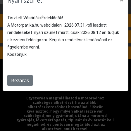
Nyári szünet!
Tisztelt Vásárlók/Érdeklődők!
3. lépés: Nincs kiválasztva
A Motorpatika.hu weboldalon 2026.07.31.-től leadott
rendeléseket nyári szünet miatt, csak 2026.08.12 én tudjuk
4. lépés: Nincs kiválasztva
elkezdeni feldolgozni. Kérjük a rendelések leadásánál ez
figyelembe venni.
5. lépés: Nincs kiválasztva
Köszönjük.
Bezárás
Egyszerűen megtalálhatod a motorodhoz
szükséges alkatrészt, ha az alábbi
alkatrészkeresőnket használod. Először
kiválasztod, hogy milyen alkatrészre van
szükséged, mely gyártótól, utána a motorod
gyártóját, lökettérfogatát, típusát és évjáratát kell
megadnod, és pontosan megtalálod azt az
alkatrészt, amit keresel.