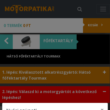
0 TERMÉK
0 FT
KOSÁR
FŐFÉKTARTÁLY
HÁTSÓ FŐFÉKTARTÁLY TOURMAX
1. lépés: Kiválasztott alkatrészgyártó: Hátsó
főféktartály Tourmax
2. lépés: Válaszd ki a motorgyártót a következő
lépéshez!
×
Honda
Kawasaki