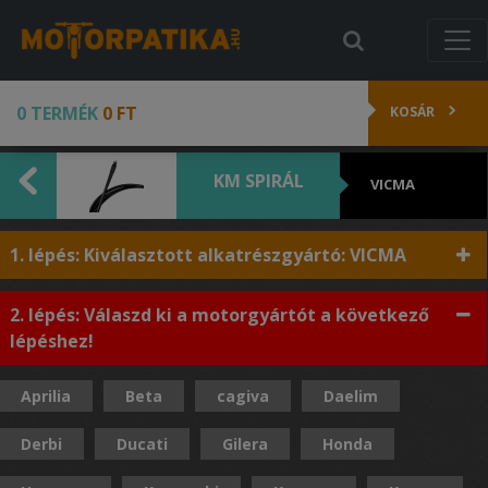
0 TERMÉK
0 FT
KOSÁR
KM SPIRÁL
VICMA
1. lépés: Kiválasztott alkatrészgyártó: VICMA
2. lépés: Válaszd ki a motorgyártót a következő
lépéshez!
Aprilia
Beta
cagiva
Daelim
Derbi
Ducati
Gilera
Honda