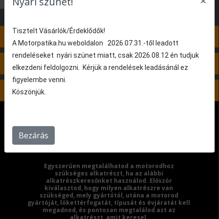
×
Nyári szünet!
YAMAHA
Tisztelt Vásárlók/Érdeklődők!
3. lépés: Nincs kiválasztva
A Motorpatika.hu weboldalon 2026.07.31.-től leadott
rendeléseket nyári szünet miatt, csak 2026.08.12 én tudjuk
4. lépés: Nincs kiválasztva
elkezdeni feldolgozni. Kérjük a rendelések leadásánál ez
figyelembe venni.
5. lépés: Nincs kiválasztva
Köszönjük.
Bezárás
Egyszerűen megtalálhatod a motorodhoz
szükséges alkatrészt, ha az alábbi
alkatrészkeresőnket használod. Először
kiválasztod, hogy milyen alkatrészre van
szükséged, mely gyártótól, utána a motorod
gyártóját, lökettérfogatát, típusát és évjáratát kell
megadnod, és pontosan megtalálod azt az
alkatrészt, amit keresel.