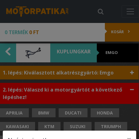
0 TERMÉK
0 FT
KOSÁR
KUPLUNGKAR
EMGO
1. lépés: Kiválasztott alkatrészgyártó: Emgo
2. lépés: Válaszd ki a motorgyártót a következő
lépéshez!
APRILIA
BMW
DUCATI
HONDA
KAWASAKI
KTM
SUZUKI
TRIUMPH