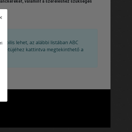
lánckereket, valamint a szereléshez szükséges
×
ibilis lehet, az alábbi listában ABC
ri
dőbetüjéhez kattintva megtekinthető a