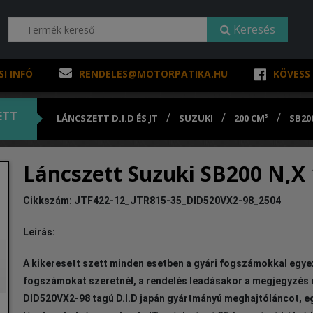
Keresés
SI INFÓ
RENDELES@MOTORPATIKA.HU
KÖVESS
ETT
/
/
/
LÁNCSZETT D.I.D ÉS JT
SUZUKI
200 CM³
SB20
Láncszett Suzuki SB200 N,X 
Cikkszám: JTF422-12_JTR815-35_DID520VX2-98_2504
Leírás:
A kikeresett szett minden esetben a gyári fogszámokkal egy
fogszámokat szeretnél, a rendelés leadásakor a megjegyzés ro
DID520VX2-98 tagú D.I.D japán gyártmányú meghajtóláncot, e