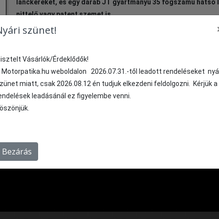
lánckereket, és egy darab JT gyártmányú 35 fogszámú hátsó 
nittelő vagy patent szemet is.
Nyári szünet!
40 125 Ft
Fogyasztói ár:
isztelt Vásárlók/Érdeklődők!
Figyelem ez a termék többféle motorral is kompat
 Motorpatika.hu weboldalon 2026.07.31.-től leadott rendeléseket nyá
szerint rendezve ellenőrizhető. A motor márka kez
zünet miatt, csak 2026.08.12 én tudjuk elkezdeni feldolgozni. Kérjük a
kompatibilis motorok listája.
endelések leadásánál ez figyelembe venni.
öszönjük.
KOSÁRBA
1
DB
Bezárás
Suzuki SB200 N,X 200 cm³