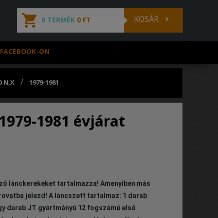
KOSÁR
0 TERMÉK
0 FT
 FACEBOOK-ON
/
0 N,X
1979-1981
1979-1981 évjárat
ező lánckerekeket tartalmazza! Amenyiben más
vatba jelezd! A láncszett tartalmaz: 1 darab
gy darab JT gyártmányú 12 fogszámú első