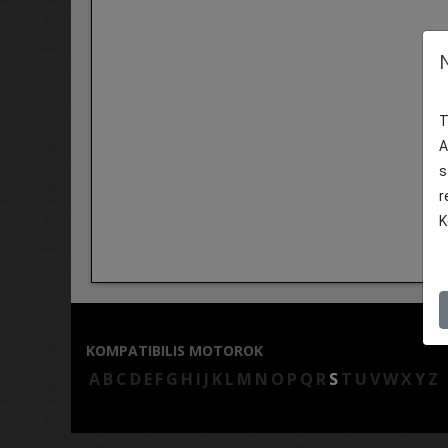
T
A
s
r
K
KOMPATIBILIS MOTOROK
A
B
C
D
E
F
G
H
I
J
K
L
M
N
O
P
Q
R
S
T
U
V
W
X
Y
Z