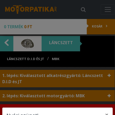
0 TERMÉK
0 FT
KOSÁR
LÁNCSZETT
/
LÁNCSZETT D.I.D ÉS JT
MBK
1. lépés: Kiválasztott alkatrészgyártó: Láncszett
D.I.D és JT
2. lépés: Kiválasztott motorgyártó: MBK
3. lépés: Válaszd ki a hengerűrtartalmat a
×