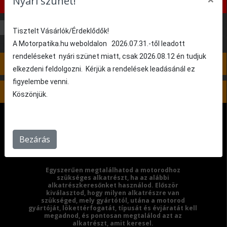
Nyári szünet!
következő lépéshez!
50 cm³
Tisztelt Vásárlók/Érdeklődők!
A Motorpatika.hu weboldalon 2026.07.31.-től leadott
rendeléseket nyári szünet miatt, csak 2026.08.12 én tudjuk
4. lépés: Nincs kiválasztva
elkezdeni feldolgozni. Kérjük a rendelések leadásánál ez
figyelembe venni.
5. lépés: Nincs kiválasztva
Köszönjük.
Bezárás
Egyszerűen megtalálhatod a motorodhoz
szükséges alkatrészt, ha az alábbi
alkatrészkeresőnket használod. Először
kiválasztod, hogy milyen alkatrészre van
szükséged, mely gyártótól, utána a motorod
gyártóját, lökettérfogatát, típusát és évjáratát kell
megadnod, és pontosan megtalálod azt az
alkatrészt, amit keresel.