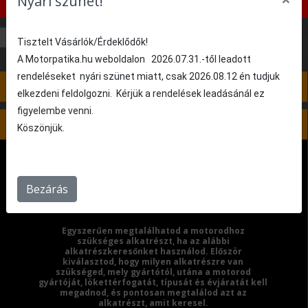
Nyári szünet!
következő lépéshez!
50 cm³
125 cm³
Tisztelt Vásárlók/Érdeklődők!
A Motorpatika.hu weboldalon 2026.07.31.-től leadott
rendeléseket nyári szünet miatt, csak 2026.08.12 én tudjuk
4. lépés: Nincs kiválasztva
elkezdeni feldolgozni. Kérjük a rendelések leadásánál ez
figyelembe venni.
5. lépés: Nincs kiválasztva
Köszönjük.
Bezárás
Egyszerűen megtalálhatod a motorodhoz
szükséges alkatrészt, ha az alábbi
alkatrészkeresőnket használod. Először
kiválasztod, hogy milyen alkatrészre van
szükséged, mely gyártótól, utána a motorod
gyártóját, lökettérfogatát, típusát és évjáratát kell
megadnod, és pontosan megtalálod azt az
alkatrészt, amit keresel.