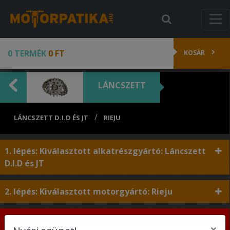
0 TERMÉK
0 FT
KOSÁR
LÁNCSZETT
/
LÁNCSZETT D.I.D ÉS JT
RIEJU
1. lépés: Kiválasztott alkatrészgyártó: Láncszett
D.I.D és JT
2. lépés: Kiválasztott motorgyártó: Rieju
3. lépés: Válaszd ki a hengerűrtartalmat a
×