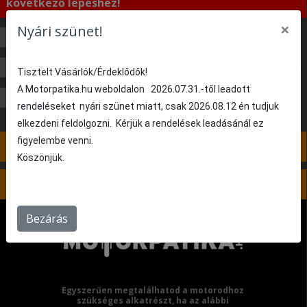
következő lépéshez!
×
Nyári szünet!
50 cm³
80 cm³
125 cm³
200 cm³
250 cm³
270 cm³
350 cm³
400 cm³
Tisztelt Vásárlók/Érdeklődők!
A Motorpatika.hu weboldalon 2026.07.31.-től leadott
450 cm³
525 cm³
rendeléseket nyári szünet miatt, csak 2026.08.12 én tudjuk
elkezdeni feldolgozni. Kérjük a rendelések leadásánál ez
figyelembe venni.
4. lépés: Nincs kiválasztva
Köszönjük.
5. lépés: Nincs kiválasztva
Bezárás
Egyszerűen megtalálhatod a motorodhoz
szükséges alkatrészt, ha az alábbi