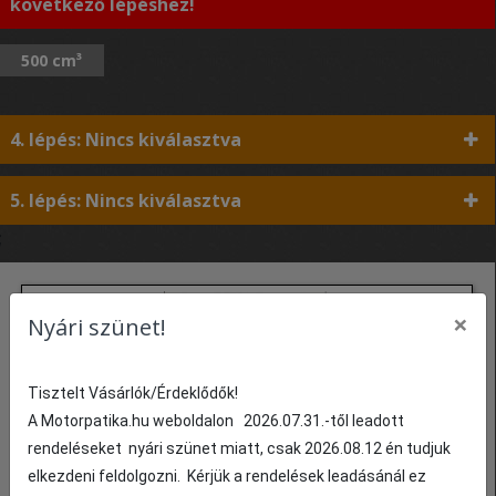
következő lépéshez!
500 cm³
4. lépés: Nincs kiválasztva
5. lépés: Nincs kiválasztva
;
×
Nyári szünet!
Tisztelt Vásárlók/Érdeklődők!
A Motorpatika.hu weboldalon 2026.07.31.-től leadott
rendeléseket nyári szünet miatt, csak 2026.08.12 én tudjuk
Kuplung lamella szett MCC109-8 TRW
elkezdeni feldolgozni. Kérjük a rendelések leadásánál ez