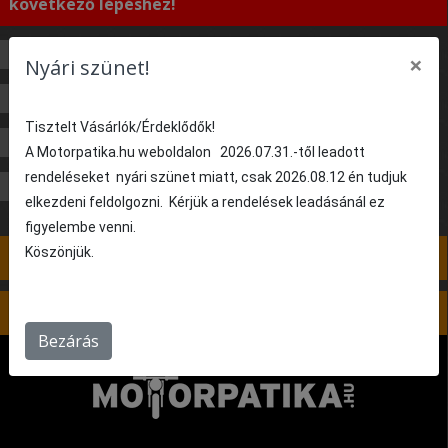
következő lépéshez!
400 cm³
600 cm³
620 cm³
748 cm³
×
Nyári szünet!
750 cm³
800 cm³
848 cm³
900 cm³
Tisztelt Vásárlók/Érdeklődők!
916 cm³
944 cm³
992 cm³
996 cm³
A Motorpatika.hu weboldalon 2026.07.31.-től leadott
rendeléseket nyári szünet miatt, csak 2026.08.12 én tudjuk
998 cm³
1000 cm³
1100 cm³
elkezdeni feldolgozni. Kérjük a rendelések leadásánál ez
figyelembe venni.
Köszönjük.
4. lépés: Nincs kiválasztva
5. lépés: Nincs kiválasztva
Bezárás