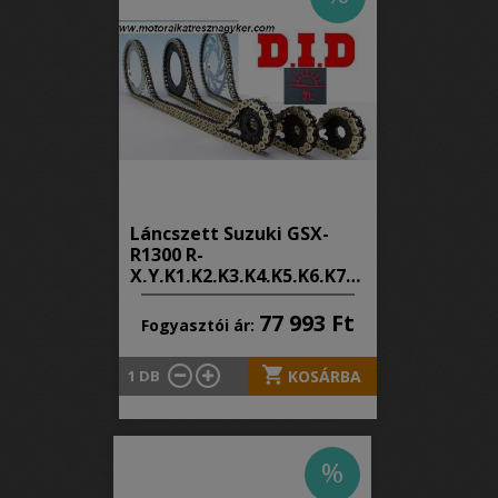
Láncszett Suzuki GSX-
R1300 R-
X,Y,K1,K2,K3,K4,K5,K6,K7
Hayabusa 1999-2007
évjárat
77 993 Ft
Fogyasztói ár:
1
DB
KOSÁRBA
%