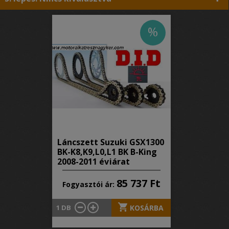
%
Láncszett Suzuki GSX1300
BK-K8,K9,L0,L1 BK B-King
2008-2011 évjárat
85 737 Ft
Fogyasztói ár:
1
DB
KOSÁRBA