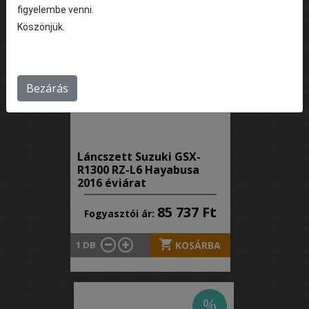
%
figyelembe venni.
Köszönjük.
Bezárás
Láncszett Suzuki GSX-
R1300 RZ-L6 Hayabusa
2016 évjárat
85 737 Ft
Fogyasztói ár:
1
DB
KOSÁRBA
%