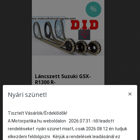
%
Láncszett Suzuki GSX-
R1300 R-
K8,K9,L0,L1,L2,L3,L5,L6
×
Nyári szünet!
Hayabusa 2008-2016
évjárat
85 737 Ft
Fogyasztói ár:
Tisztelt Vásárlók/Érdeklődők!
1
DB
KOSÁRBA
A Motorpatika.hu weboldalon 2026.07.31.-től leadott
rendeléseket nyári szünet miatt, csak 2026.08.12 én tudjuk
elkezdeni feldolgozni. Kérjük a rendelések leadásánál ez