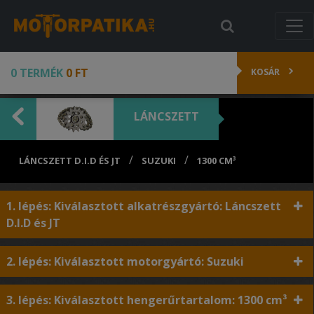
0 TERMÉK
0 FT
KOSÁR
LÁNCSZETT
/
/
LÁNCSZETT D.I.D ÉS JT
SUZUKI
1300 CM³
1. lépés: Kiválasztott alkatrészgyártó: Láncszett
D.I.D és JT
2. lépés: Kiválasztott motorgyártó: Suzuki
3. lépés: Kiválasztott hengerűrtartalom: 1300 cm³