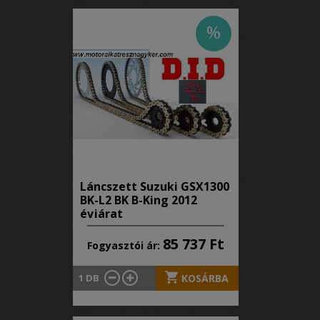
%
Láncszett Suzuki GSX1300
BK-L2 BK B-King 2012
évjárat
85 737 Ft
Fogyasztói ár:
1
DB
KOSÁRBA