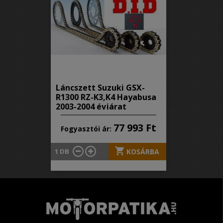
Láncszett Suzuki GSX-
R1300 RZ-K3,K4 Hayabusa
2003-2004 évjárat
77 993 Ft
Fogyasztói ár:
1
DB
KOSÁRBA