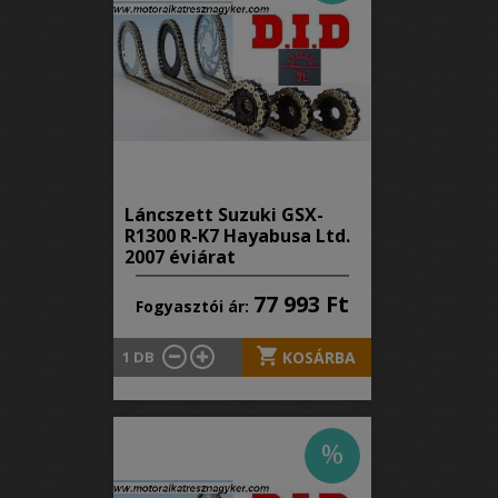
Láncszett Suzuki GSX-
R1300 R-K7 Hayabusa Ltd.
2007 évjárat
77 993 Ft
Fogyasztói ár:
1
DB
KOSÁRBA
%