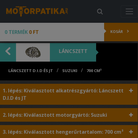
0 TERMÉK
0 FT
KOSÁR
LÁNCSZETT
/
/
LÁNCSZETT D.I.D ÉS JT
SUZUKI
700 CM³
1. lépés: Kiválasztott alkatrészgyártó: Láncszett
D.I.D és JT
2. lépés: Kiválasztott motorgyártó: Suzuki
3. lépés: Kiválasztott hengerűrtartalom: 700 cm³