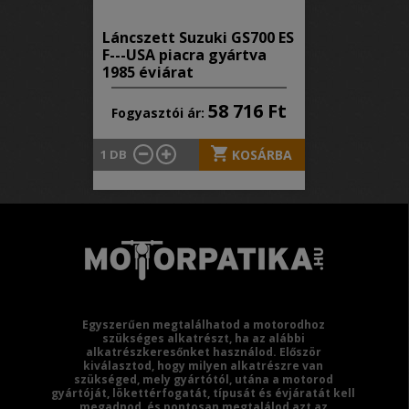
Láncszett Suzuki GS700 ES
F---USA piacra gyártva
1985 évjárat
58 716 Ft
Fogyasztói ár:
1
DB
KOSÁRBA
Egyszerűen megtalálhatod a motorodhoz
szükséges alkatrészt, ha az alábbi
alkatrészkeresőnket használod. Először
kiválasztod, hogy milyen alkatrészre van
szükséged, mely gyártótól, utána a motorod
gyártóját, lökettérfogatát, típusát és évjáratát kell
megadnod, és pontosan megtalálod azt az