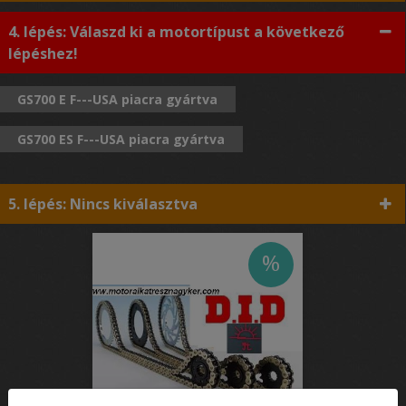
4. lépés: Válaszd ki a motortípust a következő
lépéshez!
GS700 E F---USA piacra gyártva
GS700 ES F---USA piacra gyártva
5. lépés: Nincs kiválasztva
%