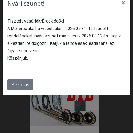
×
Nyári szünet!
Láncszett Suzuki GS700 E
Tisztelt Vásárlók/Érdeklődők!
F---USA piacra gyártva
1985 évjárat
A Motorpatika.hu weboldalon 2026.07.31.-től leadott
rendeléseket nyári szünet miatt, csak 2026.08.12 én tudjuk
58 716 Ft
Fogyasztói ár:
elkezdeni feldolgozni. Kérjük a rendelések leadásánál ez
figyelembe venni.
1
DB
KOSÁRBA
Köszönjük.
%
Bezárás