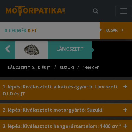
0 TERMÉK
0 FT
KOSÁR
LÁNCSZETT
/
/
LÁNCSZETT D.I.D ÉS JT
SUZUKI
1400 CM³
1. lépés: Kiválasztott alkatrészgyártó: Láncszett
D.I.D és JT
2. lépés: Kiválasztott motorgyártó: Suzuki
3. lépés: Kiválasztott hengerűrtartalom: 1400 cm³