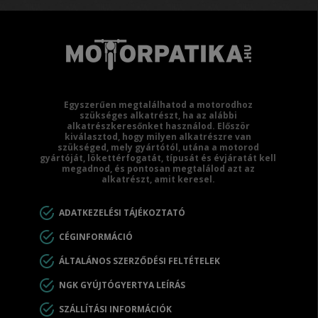
Egyszerűen megtalálhatod a motorodhoz
szükséges alkatrészt, ha az alábbi
alkatrészkeresőnket használod. Először
kiválasztod, hogy milyen alkatrészre van
szükséged, mely gyártótól, utána a motorod
gyártóját, lökettérfogatát, típusát és évjáratát kell
megadnod, és pontosan megtalálod azt az
alkatrészt, amit keresel.
ADATKEZELÉSI TÁJÉKOZTATÓ
CÉGINFORMÁCIÓ
ÁLTALÁNOS SZERZŐDÉSI FELTÉTELEK
NGK GYÚJTÓGYERTYA LEÍRÁS
SZÁLLÍTÁSI INFORMÁCIÓK