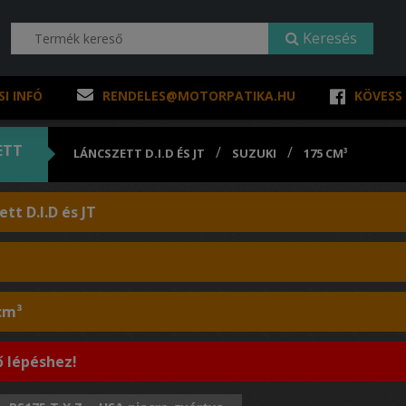
Keresés
SI INFÓ
RENDELES@MOTORPATIKA.HU
KÖVESS
ETT
/
/
LÁNCSZETT D.I.D ÉS JT
SUZUKI
175 CM³
tt D.I.D és JT
 cm³
ő lépéshez!