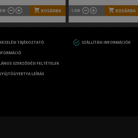
DB
KOSÁRBA
1
DB
KOSÁRBA
KEZELÉSI TÁJÉKOZTATÓ
SZÁLLÍTÁSI INFORMÁCIÓK
NFORMÁCIÓ
LÁNOS SZERZŐDÉSI FELTÉTELEK
GYÚJTÓGYERTYA LEÍRÁS