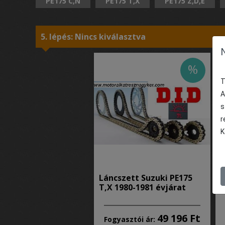
PE175 C,N
PE175 T,X
PE175 Z,D,E
5. lépés: Nincs kiválasztva
%
T
A
s
r
K
Láncszett Suzuki PE175
L
T,X 1980-1981 évjárat
Z
49 196 Ft
Fogyasztói ár: