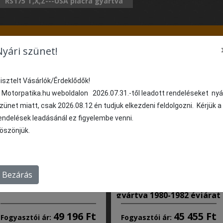
RS175 T,X,Z---USA piacra gyártva
Nyári szünet!
%
%
isztelt Vásárlók/Érdeklődők!
 Motorpatika.hu weboldalon 2026.07.31.-től leadott rendeléseket nyá
zünet miatt, csak 2026.08.12 én tudjuk elkezdeni feldolgozni. Kérjük a
endelések leadásánál ez figyelembe venni.
öszönjük.
Bezárás
áncszett Suzuki PE175
Láncszett Suzuki RS175
,D,E 1982-1984 évjárat
T,X,Z---USA piacra
gyártva 1980-1982 évjárat
49 196 Ft
45 455 Ft
Fogyasztói ár:
Fogyasztói ár: