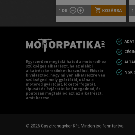
1
DB
KOSÁRBA
1
ADAT
CÉGI
Egyszerűen megtalálhatod a motorodhoz
ÁLTA
szükséges alkatrészt, ha az alábbi
alkatrészkeresőnket használod. Először
NGK 
kiválasztod, hogy milyen alkatrészre van
szükséged, mely gyártótól, utána a
motorod gyártóját, lökettérfogatát,
típusát és évjáratát kell megadnod, és
pontosan megtalálod azt az alkatrészt,
amit keresel.
© 2026 Gasztronagyker Kft. Minden jog fenntartva