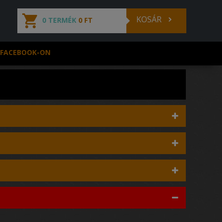
KOSÁR
0 TERMÉK
0 FT
 FACEBOOK-ON