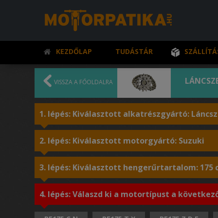
KEZDŐLAP
TUDÁSTÁR
SZÁLLÍTÁ
LÁNCSZ
VISSZA A FŐOLDALRA
1. lépés: Kiválasztott alkatrészgyártó: Láncsze
2. lépés: Kiválasztott motorgyártó: Suzuki
3. lépés: Kiválasztott hengerűrtartalom: 175
4. lépés: Válaszd ki a motortípust a következ