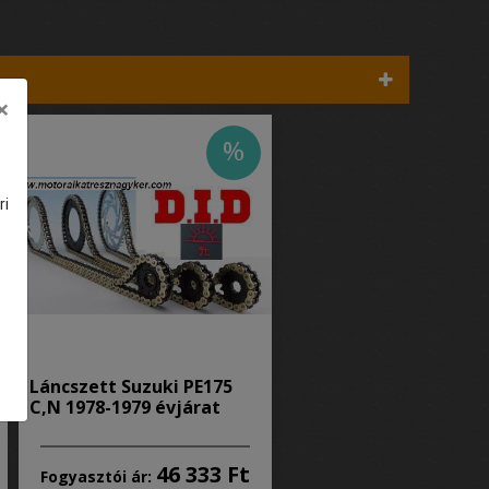
×
%
ri
Láncszett Suzuki PE175
C,N 1978-1979 évjárat
46 333 Ft
Fogyasztói ár: